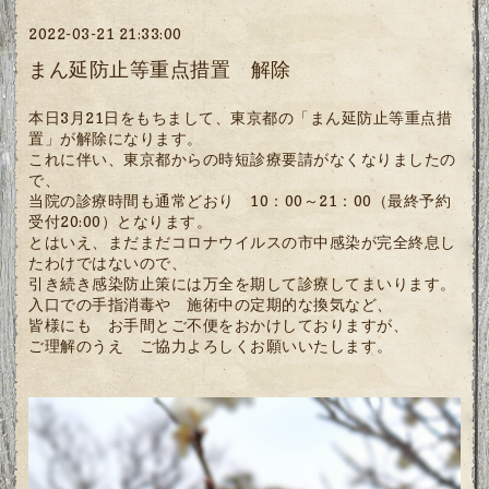
2022-03-21 21:33:00
まん延防止等重点措置 解除
本日3月21日をもちまして、東京都の「まん延防止等重点措
置」が解除になります。
これに伴い、東京都からの時短診療要請がなくなりましたの
で、
当院の診療時間も通常どおり 10：00～21：00（最終予約
受付20:00）となります。
とはいえ、まだまだコロナウイルスの市中感染が完全終息し
たわけではないので、
引き続き感染防止策には万全を期して診療してまいります。
入口での手指消毒や 施術中の定期的な換気など、
皆様にも お手間とご不便をおかけしておりますが、
ご理解のうえ ご協力よろしくお願いいたします。