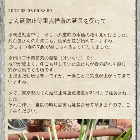
2022-03-05 09:55:00
まん延防止等重点措置の延長を受けて
今朝通勤途中に、珍しい八重咲の水仙の花を見かけました。
八百屋さんの店先にも、山菜が並び始めていますね。
少しずつ春の気配が感じられるようになりました。
今日は二十四節気の啓蟄（けいちつ）です。
地中が暖まり、冬ごもりしていた虫たちが春の訪れを感じ、
穴から出てくる頃です。
まだまだ朝晩は寒いですが、一雨ごとに気温が上がってきて
いますね。
さて、東京都のまん延防止等重点措置が21日まで延長されま
した。
それに伴い、当院の時短診療も延長させて頂きますので、ご
了承ください。