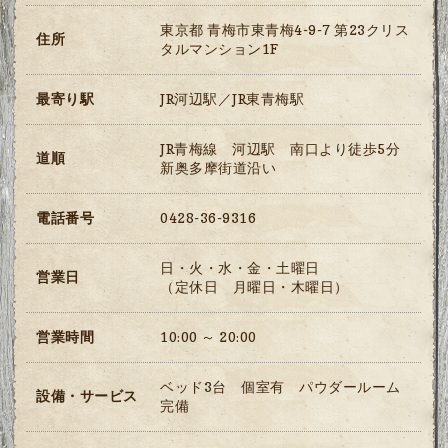
東京都 青梅市東青梅4-9-7 第23クリス
住所
タルマンション1F
最寄り駅
JR河辺駅／JR東青梅駅
JR青梅線 河辺駅 南口より徒歩5分
道順
新奥多摩街道沿い
電話番号
0428-36-9316
日・火・水・金・土曜日
営業日
（定休日 月曜日・木曜日）
営業時間
10:00 ～ 20:00
ベッド3台 個室有 パウダールーム
設備・サービス
完備