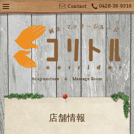
0428-36-9316
Contact
Acupuncture ＆ Massage Room
店舗情報